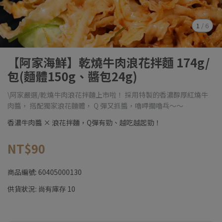
1
/
6
【阿家海鮮】乾燒牛肉浪花拌麵 174g/
包(麵體150g、醬包24g)
\阿家嚴選/乾燒牛肉浪花拌麵上市啦！ 採用特製的香濃醇厚紅燒牛
肉醬， 搭配獨家浪花麵體， Q 彈又抓醬，嚕呷擱嚕乓～～
香濃牛肉醬 × 浪花拌麵，Q彈有勁、越吃越起勁！
NT$90
商品編號:
60405000130
供貨狀況:
尚有庫存 10