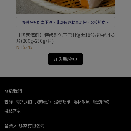
優質好味鮭魚下巴，此部位運動量足夠，又接近魚腹
部，擁有足夠的油脂。
包)
【阿家海鮮】特級鮭魚下巴1Kg±10%/包-約4-5
【
片(200g-230g/片)
(9
NT$245
NT
加入購物車
關於我們
查詢
關於我們
我的帳戶
退款政策
隱私政策
服務條款
聯絡店家
營業人:珍家有限公司