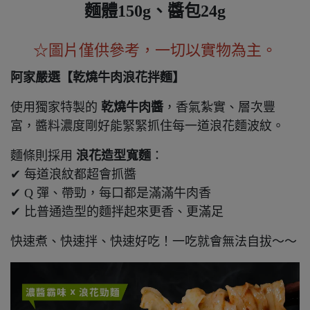
麵體150g、醬包24g
☆圖片僅供參考，一切以實物為主。
阿家嚴選【乾燒牛肉浪花拌麵】
使用獨家特製的
乾燒牛肉醬
，香氣紮實、層次豐
富，醬料濃度剛好能緊緊抓住每一道浪花麵波紋。
麵條則採用
浪花造型寬麵
：
✔ 每道浪紋都超會抓醬
✔ Q 彈、帶勁，每口都是滿滿牛肉香
✔ 比普通造型的麵拌起來更香、更滿足
快速煮、快速拌、快速好吃！一吃就會無法自拔～～