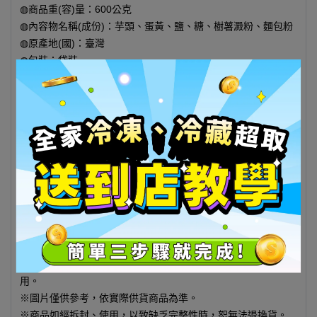
◍商品重(容)量：600公克
◍內容物名稱(成份)：芋頭、蛋黃、鹽、糖、樹薯澱粉、麵包粉
◍原產地(國)：臺灣
◍包裝：袋裝
◍保存方式:-18°C以下冷凍保存
◍製造廠商或國內負責廠商名稱：恆家商行
◍製造廠商或國內負責廠商地址：嘉義市西區新西里上海路359
號1樓
◍製造廠商或國內負責廠商電話：(05)2367199
◍以消費者收受日算起，至少距有效日期前90日以上(新鮮商品
建議提早食用完畢)
◍食品業者登錄字號：I-134975233-00000-2
◍投保產品責任險字號：本產品已投保富邦產物保險
◍生鮮類不適用7日鑑賞期
備註欄：
※過敏原資訊：本產品含蛋及其製品，不適合其過敏體質者食
用。
※圖片僅供參考，依實際供貨商品為準。
※商品如經拆封、使用，以致缺乏完整性時，恕無法退換貨。