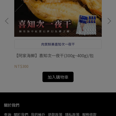
!
肉質鮮美喜知次一夜干
【阿家海鮮】喜知次一夜干(300g~400g)/包
【
片
NT$300
NT
加入購物車
關於我們
查詢
關於我們
我的帳戶
退款政策
隱私政策
服務條款