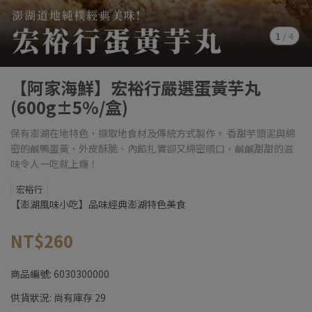
1
/
4
【阿家海鮮】宏裕行嚴選蛋黃芋丸
(600g±5%/盒)
保有澎湖在地特色，擷取地食材及傳統方式製作。 香甜芋頭泥與綿
密的鹹鴨蛋黃，外皮酥脆、內餡扎實卻又綿密順口，鹹鹹甜甜的滋
味令人一吃就上癮！
宏裕行
【澎湖風味小吃】品味經典澎湖特色美食
NT$260
商品編號:
6030300000
供貨狀況:
尚有庫存 29